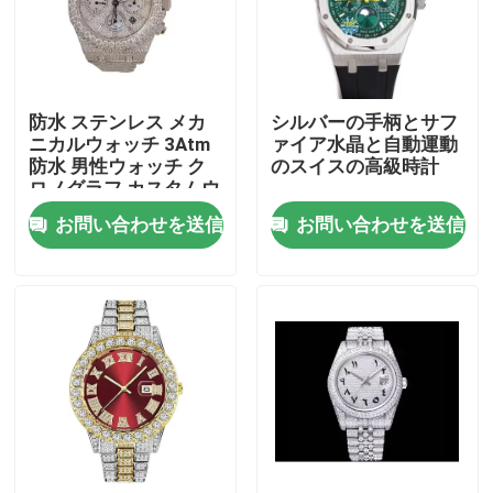
わたしたち に つい て
防水 ステンレス メカ
シルバーの手柄とサフ
工場 ツアー
ニカルウォッチ 3Atm
ァイア水晶と自動運動
防水 男性ウォッチ ク
のスイスの高級時計
ロノグラフ カスタムウ
品質管理
ォッチ メカニカル
お問い合わせを送信
お問い合わせを送信
連絡 ください
引金 を 求め て ください
機械式腕時計
男性用 クォーツ腕時計