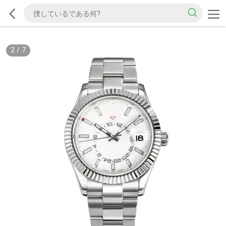
2
/
7