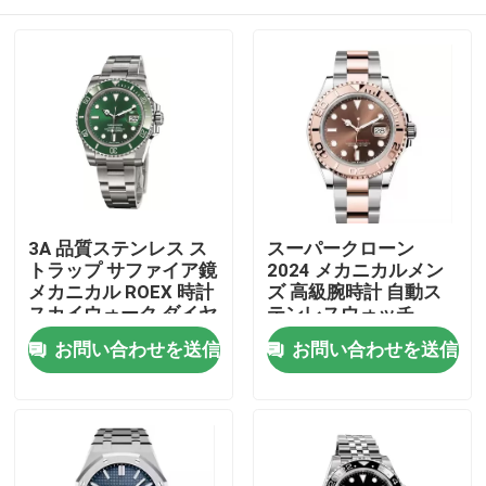
3A 品質ステンレス ス
スーパークローン
トラップ サファイア鏡
2024 メカニカルメン
メカニカル ROEX 時計
ズ 高級腕時計 自動ス
スカイウォーク ダイヤ
テンレスウォッチ
ル フォースニング 時
家へ
お問い合わせを送信
お問い合わせを送信
計 防水
製品
ビデオ