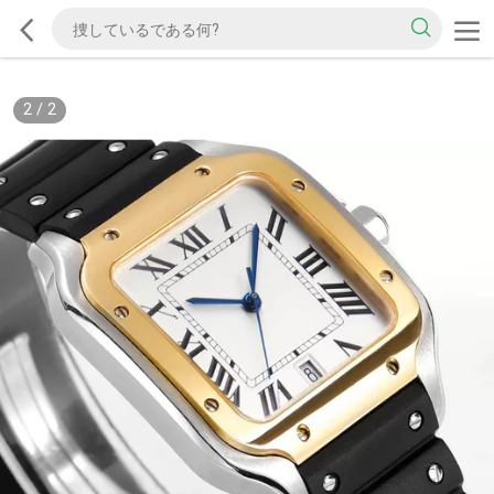
2
/
2