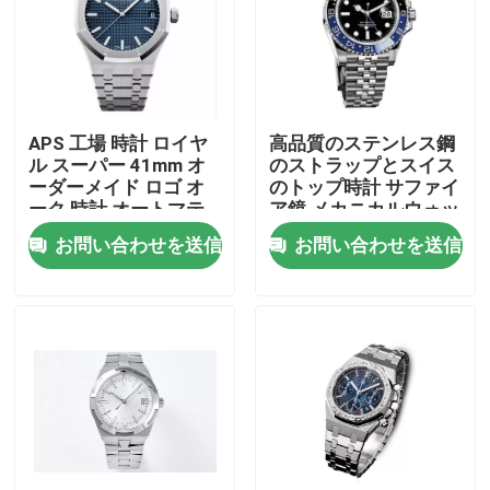
わたしたち に つい て
工場 ツアー
APS 工場 時計 ロイヤ
高品質のステンレス鋼
ル スーパー 41mm オ
のストラップとスイス
ーダーメイド ロゴ オ
のトップ時計 サファイ
品質管理
ーク 時計 オートマテ
ア鏡 メカニカルウォッ
ィック 男性 時計
チ スカイウォークダイ
お問い合わせを送信
お問い合わせを送信
ヤル 防水ウォッチ
連絡 ください
引金 を 求め て ください
機械式腕時計
男性用 クォーツ腕時計