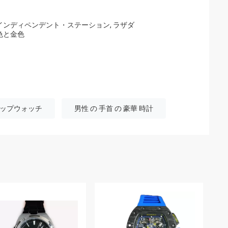
ress, インディペンデント・ステーション, ラザダ
黒色と金色
ップウォッチ
男性 の 手首 の 豪華 時計