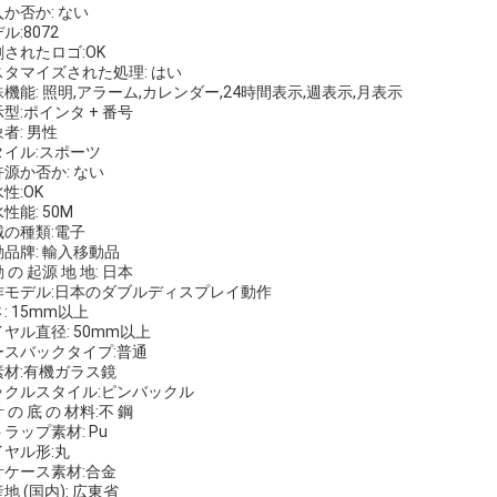
か否か: ない
ル:8072
されたロゴ:OK
スタマイズされた処理: はい
機能: 照明,アラーム,カレンダー,24時間表示,週表示,月表示
型:ポインタ + 番号
者: 男性
タイル:スポーツ
源か否か: ない
性:OK
性能: 50M
械の種類:電子
品牌: 輸入移動品
 の 起源 地 地: 日本
作モデル:日本のダブルディスプレイ動作
: 15mm以上
ヤル直径: 50mm以上
ースバックタイプ:普通
素材:有機ガラス鏡
ックルスタイル:ピンバックル
 の 底 の 材料:不 鋼
ラップ素材: Pu
イヤル形:丸
計ケース素材:合金
地 (国内): 広東省