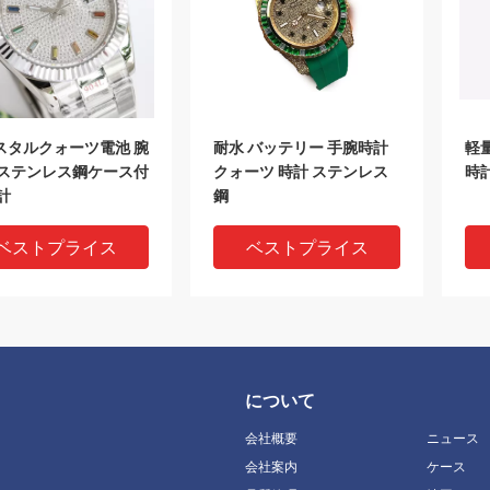
スタルクォーツ電池 腕
耐水 バッテリー 手腕時計
軽
 ステンレス鋼ケース付
クォーツ 時計 ステンレス
時計
計
鋼
ベストプライス
ベストプライス
について
会社概要
ニュース
会社案内
ケース