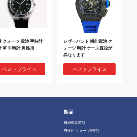
量 クォーツ 電池 手時計
レザーバンド 機能電池 ク
 革 手時計 男性用
ォーツ 時計 ケース直径が
異なります
ベストプライス
ベストプライス
製品
機械式腕時計
男性用 クォーツ腕時計