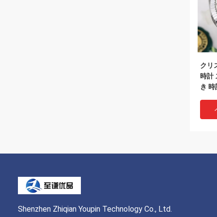
クリ
時計
き 時
Shenzhen Zhiqian Youpin Technology Co., Ltd.