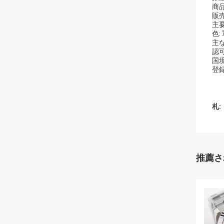
商品
販
主要
色:
主な
認
国
登録
札:
推薦さ