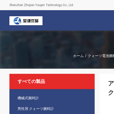
Shenzhen Zhiqian Youpin Technology Co., Ltd.
ホーム
/
クォーツ電池腕
すべての製品
ア
ク
機械式腕時計
男性用 クォーツ腕時計