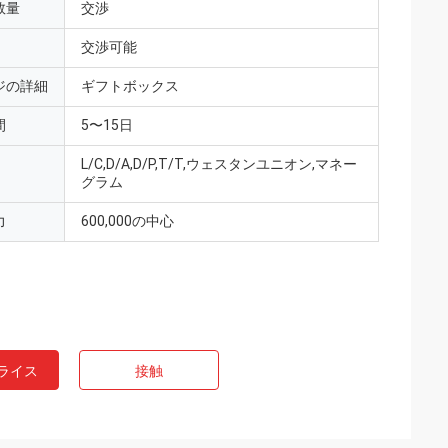
数量
交渉
交渉可能
ジの詳細
ギフトボックス
間
5〜15日
L/C,D/A,D/P,T/T,ウェスタンユニオン,マネー
グラム
力
600,000の中心
ライス
接触