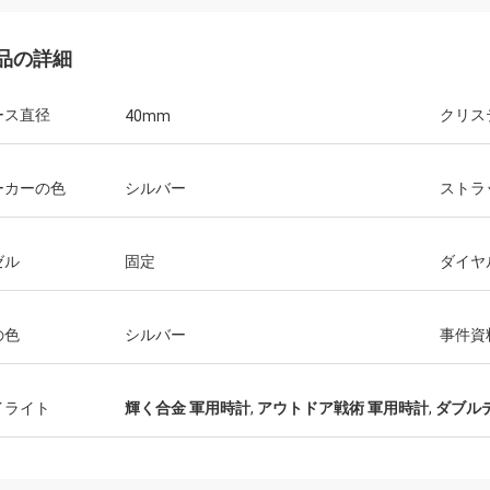
品の詳細
ース直径
クリス
40mm
ーカーの色
シルバー
ストラ
ゼル
固定
ダイヤ
の色
シルバー
事件資
イライト
輝く合金 軍用時計
,
アウトドア戦術 軍用時計
,
ダブル