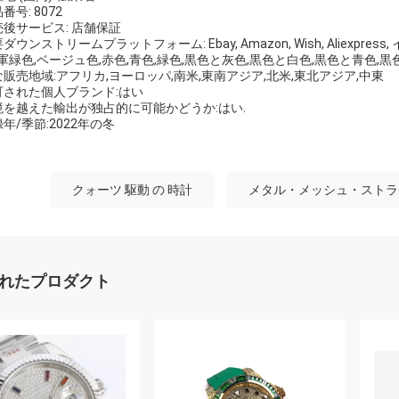
番号: 8072
売後サービス: 店舗保証
ダウンストリームプラットフォーム: Ebay, Amazon, Wish, Aliexp
 軍緑色,ベージュ色,赤色,青色,緑色,黒色と灰色,黒色と白色,黒色と青色,
販売地域:アフリカ,ヨーロッパ,南米,東南アジア,北米,東北アジア,中東
可された個人ブランド:はい
境を越えた輸出が独占的に可能かどうか:はい.
年/季節:2022年の冬
クォーツ 駆動 の 時計
メタル・メッシュ・ストラ
れたプロダクト