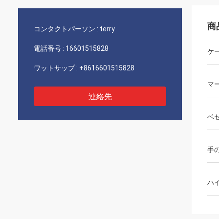
商
コンタクトパーソン :
terry
電話番号 :
16601515828
ケ
ワットサップ :
+8616601515828
マ
連絡先
ベ
手
ハ