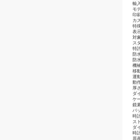
輸入
モデ
印刷
カ
特殊
表示
対象
ス
特許
防水
防水
機
移動
運動
動
厚さ
ダイ
ケ
鏡
バ
時計
スト
ダ
時
原産